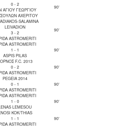
0 - 2
90'
Ν ΑΓΙΟΥ ΓΕΩΡΓΙΟΥ
ΣΟΥΛΩΝ ΑΧΕΡΙΤΟΥ
VADIAKOS-SALAMINA
LEIVADION
90'
3 - 2
PIDA ASTROMERITI
PIDA ASTROMERITI
1 - 1
90'
ASPIS PILAS
ΟΡΝΟΣ F.C. 2013
0 - 2
90'
PIDA ASTROMERITI
PEGEIA 2014
0 - 1
90'
PIDA ASTROMERITI
PIDA ASTROMERITI
1 - 0
90'
LENAS LEMESOU
ENOSI KOK/THIAS
1 - 1
90'
PIDA ASTROMERITI