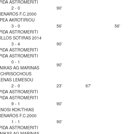
PIDA ASTROMERITI
2 - 0
90'
ENAROS F.C.2000
PEA AKROTIRIOU
3 - 0
56'
56'
PIDA ASTROMERITI
ILLOS SOTIRAS 2014
3 - 4
90'
PIDA ASTROMERITI
PIDA ASTROMERITI
0 - 1
90'
NIKAS AG MARINAS
CHRISOCHOUS
LENAS LEMESOU
2 - 0
23'
67'
PIDA ASTROMERITI
PIDA ASTROMERITI
9 - 1
90'
ENOSI KOK/THIAS
ENAROS F.C.2000
1 - 1
90'
PIDA ASTROMERITI
NIKAS AG MARINAS