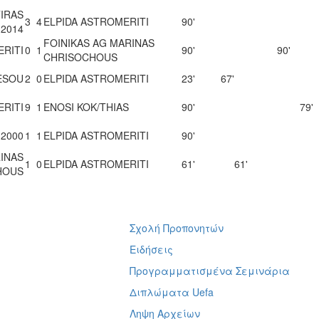
TIRAS
3
4
ELPIDA ASTROMERITI
90'
2014
FOINIKAS AG MARINAS
ERITI
0
1
90'
90'
CHRISOCHOUS
ESOU
2
0
ELPIDA ASTROMERITI
23'
67'
ERITI
9
1
ENOSI KOK/THIAS
90'
79'
.2000
1
1
ELPIDA ASTROMERITI
90'
RINAS
1
0
ELPIDA ASTROMERITI
61'
61'
HOUS
Σχολή Προπονητών
ή
Ειδήσεις
Προγραμματισμένα Σεμινάρια
Διπλώματα Uefa
Ληψη Αρχείων