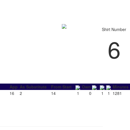
Shirt Number
6
App
As Substitute
From Start
Own
Minutes
16
2
14
1
0
1
1
1281