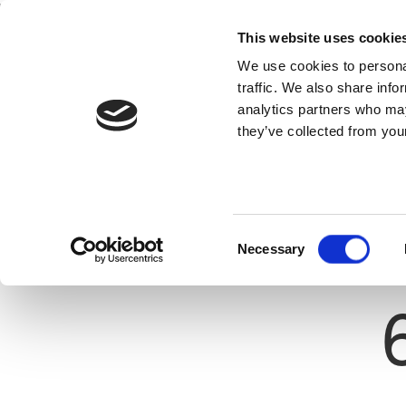
This website uses cookie
Home
National Teams
Competitions
We use cookies to personal
traffic. We also share info
analytics partners who may
they’ve collected from your
Previous
PANAGIOTIS KAKOURIDIS
ELPIDA ASTROMERITI
ate: 15/08/1995
rusClubJoinDate 31/05/2015
Consent
Necessary
Selection
Shirt 