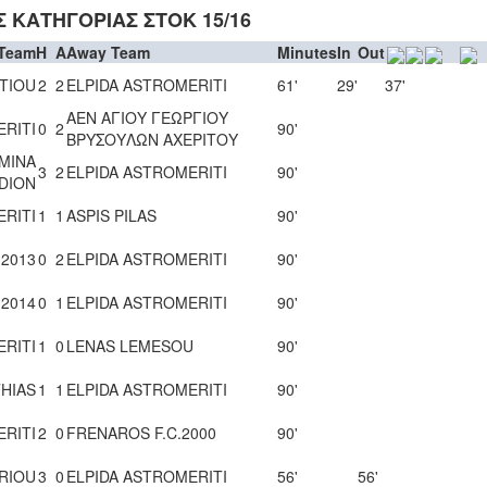
 ΚΑΤΗΓΟΡΙΑΣ ΣΤΟΚ 15/16
Team
H
A
Away Team
Minutes
In
Out
TIOU
2
2
ELPIDA ASTROMERITI
61'
29'
37'
ΑΕΝ ΑΓΙΟΥ ΓΕΩΡΓΙΟΥ
ERITI
0
2
90'
ΒΡΥΣΟΥΛΩΝ ΑΧΕΡΙΤΟΥ
AMINA
3
2
ELPIDA ASTROMERITI
90'
ADION
ERITI
1
1
ASPIS PILAS
90'
 2013
0
2
ELPIDA ASTROMERITI
90'
 2014
0
1
ELPIDA ASTROMERITI
90'
ERITI
1
0
LENAS LEMESOU
90'
THIAS
1
1
ELPIDA ASTROMERITI
90'
ERITI
2
0
FRENAROS F.C.2000
90'
RIOU
3
0
ELPIDA ASTROMERITI
56'
56'