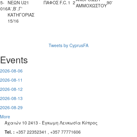
5-
ΝΕΩΝ U21
ΠΑΦΟΣ F.C.
1
2
90'
ΑΜΜΟΧΩΣΤΟΥ
2016
Α΄,Β΄,Γ'
ΚΑΤΗΓΟΡΙΑΣ
15/16
Tweets by CyprusFA
Events
2026-08-06
2026-08-11
2026-08-12
2026-08-13
2026-08-29
More
Αχαιών 10 2413 - Έγκωμη Λευκωσία Κύπρος
Tel. :
+357 22352341 , +357 77771606