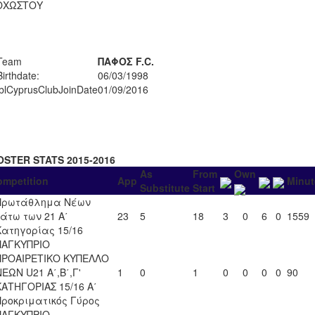
ΟΧΩΣΤΟΥ
Team
ΠΑΦΟΣ F.C.
Birthdate:
06/03/1998
lblCyprusClubJoinDate
01/09/2016
OSTER STATS 2015-2016
As
From
Own
ompetition
App
Minut
Substitute
Start
Πρωτάθλημα Νέων
κάτω των 21 Α΄
23
5
18
3
0
6
0
1559
Κατηγορίας 15/16
ΠΑΓΚΥΠΡΙΟ
ΠΡΟΑΙΡΕΤΙΚΟ ΚΥΠΕΛΛΟ
ΝΕΩΝ U21 Α΄,Β΄,Γ'
1
0
1
0
0
0
0
90
ΚΑΤΗΓΟΡΙΑΣ 15/16 Α΄
Προκριματικός Γύρος
ΠΑΓΚΥΠΡΙΟ