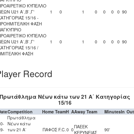
ΠΡΟΑΙΡΕΤΙΚΟ ΚΥΠΕΛΛΟ
ΝΕΩΝ U21 Α΄,Β΄,Γ'
1
0
1
0
0
0
0
90
ΚΑΤΗΓΟΡΙΑΣ 15/16 -
ΠΡΟΗΜΙΤΕΛΙΚΗ ΦΑΣΗ
ΠΑΓΚΥΠΡΙΟ
ΠΡΟΑΙΡΕΤΙΚΟ ΚΥΠΕΛΛΟ
ΝΕΩΝ U21 Α΄,Β΄,Γ'
1
0
1
0
0
0
0
90
ΚΑΤΗΓΟΡΙΑΣ 15/16 /
ΗΜΙΤΕΛΙΚΗ ΦΑΣΗ
layer Record
Πρωτάθλημα Νέων κάτω των 21 Α΄ Κατηγορίας
15/16
Date
Competition
Home Team
H
A
Away Team
Minutes
In
Out
Πρωτάθλημα
0-
Νέων κάτω
ΠΑΕΕΚ
9-
των 21 Α΄
ΠΑΦΟΣ F.C.
0
0
90'
ΚΕΡΥΝΕΙΑΣ