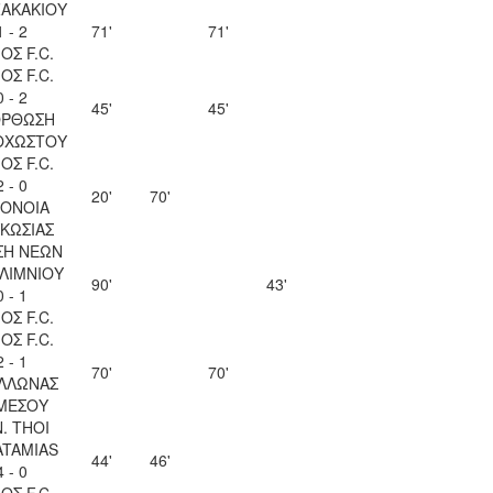
ΖΑΚΑΚΙΟΥ
1 - 2
71'
71'
ΟΣ F.C.
ΟΣ F.C.
0 - 2
45'
45'
ΟΡΘΩΣΗ
ΟΧΩΣΤΟΥ
ΟΣ F.C.
2 - 0
20'
70'
ΟΝΟΙΑ
ΚΩΣΙΑΣ
ΣΗ ΝΕΩΝ
ΛΙΜΝΙΟΥ
90'
43'
0 - 1
ΟΣ F.C.
ΟΣ F.C.
2 - 1
70'
70'
ΛΛΩΝΑΣ
ΜΕΣΟΥ
N. THOI
ATAMIAS
44'
46'
4 - 0