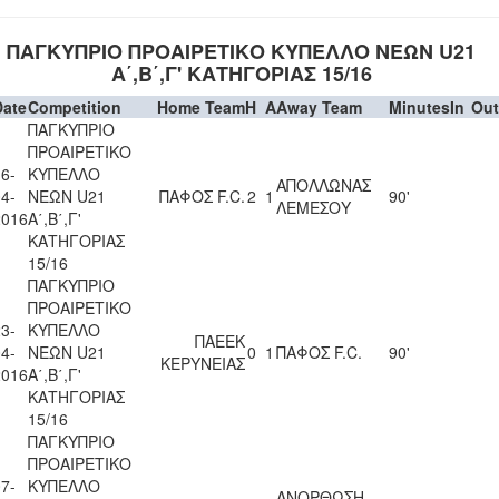
ΠΑΓΚΥΠΡΙΟ ΠΡΟΑΙΡΕΤΙΚΟ ΚΥΠΕΛΛΟ ΝΕΩΝ U21
Α΄,Β΄,Γ' ΚΑΤΗΓΟΡΙΑΣ 15/16
Date
Competition
Home Team
H
A
Away Team
Minutes
In
Out
ΠΑΓΚΥΠΡΙΟ
ΠΡΟΑΙΡΕΤΙΚΟ
6-
ΚΥΠΕΛΛΟ
ΑΠΟΛΛΩΝΑΣ
4-
ΝΕΩΝ U21
ΠΑΦΟΣ F.C.
2
1
90'
ΛΕΜΕΣΟΥ
2016
Α΄,Β΄,Γ'
ΚΑΤΗΓΟΡΙΑΣ
15/16
ΠΑΓΚΥΠΡΙΟ
ΠΡΟΑΙΡΕΤΙΚΟ
3-
ΚΥΠΕΛΛΟ
ΠΑΕΕΚ
4-
ΝΕΩΝ U21
0
1
ΠΑΦΟΣ F.C.
90'
ΚΕΡΥΝΕΙΑΣ
2016
Α΄,Β΄,Γ'
ΚΑΤΗΓΟΡΙΑΣ
15/16
ΠΑΓΚΥΠΡΙΟ
ΠΡΟΑΙΡΕΤΙΚΟ
7-
ΚΥΠΕΛΛΟ
ΑΝΟΡΘΩΣΗ