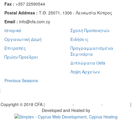
Fax :
+357 22590544
Postal Address :
Τ.Θ. 25071, 1306 - Λευκωσία Κύπρος
Email :
info@cfa.com.cy
Ιστορικό
Σχολή Προπονητών
Οργανωτική Δομή
Ειδήσεις
Επιτροπές
Προγραμματισμένα
Σεμινάρια
Πρώην Προέδροι
Διπλώματα Uefa
Ληψη Αρχείων
Previous Seasons
bscribe to our Newsletter
Copyright © 2018 CFA |
Privacy policy
-
Terms of Use
-
Cookie Policy
|
Developed and Hosted by
Change your consent