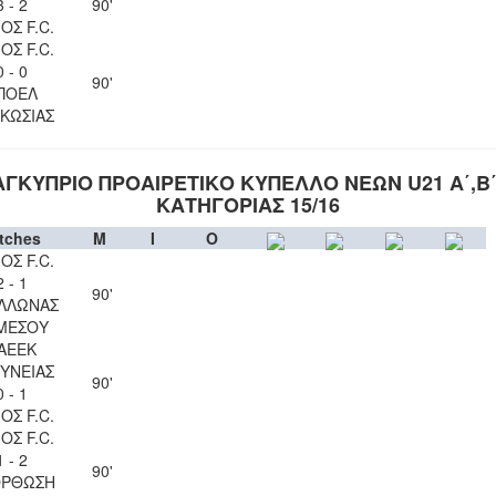
3 - 2
90'
ΟΣ F.C.
ΟΣ F.C.
0 - 0
90'
ΠΟΕΛ
ΚΩΣΙΑΣ
ΑΓΚΥΠΡΙΟ ΠΡΟΑΙΡΕΤΙΚΟ ΚΥΠΕΛΛΟ ΝΕΩΝ U21 Α΄,Β΄,
ΚΑΤΗΓΟΡΙΑΣ 15/16
tches
M
I
O
ΟΣ F.C.
2 - 1
90'
ΛΛΩΝΑΣ
ΜΕΣΟΥ
ΑΕΕΚ
ΥΝΕΙΑΣ
90'
0 - 1
ΟΣ F.C.
ΟΣ F.C.
1 - 2
90'
ΟΡΘΩΣΗ