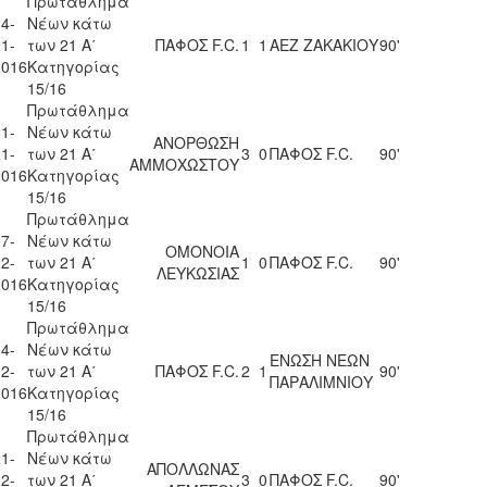
Πρωτάθλημα
4-
Νέων κάτω
1-
των 21 Α΄
ΠΑΦΟΣ F.C.
1
1
ΑΕΖ ΖΑΚΑΚΙΟΥ
90'
2016
Κατηγορίας
15/16
Πρωτάθλημα
1-
Νέων κάτω
ΑΝΟΡΘΩΣΗ
1-
των 21 Α΄
3
0
ΠΑΦΟΣ F.C.
90'
ΑΜΜΟΧΩΣΤΟΥ
2016
Κατηγορίας
15/16
Πρωτάθλημα
7-
Νέων κάτω
ΟΜΟΝΟΙΑ
2-
των 21 Α΄
1
0
ΠΑΦΟΣ F.C.
90'
ΛΕΥΚΩΣΙΑΣ
2016
Κατηγορίας
15/16
Πρωτάθλημα
4-
Νέων κάτω
ΕΝΩΣΗ ΝΕΩΝ
2-
των 21 Α΄
ΠΑΦΟΣ F.C.
2
1
90'
ΠΑΡΑΛΙΜΝΙΟΥ
2016
Κατηγορίας
15/16
Πρωτάθλημα
1-
Νέων κάτω
ΑΠΟΛΛΩΝΑΣ
2-
των 21 Α΄
3
0
ΠΑΦΟΣ F.C.
90'