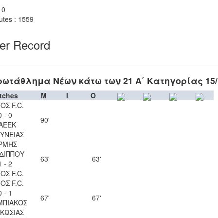
 0
utes : 1559
yer Record
ρωτάθλημα Νέων κάτω των 21 Α΄ Κατηγορίας 15/
tches
M
I
O
ΟΣ F.C.
0 - 0
90'
ΑΕΕΚ
ΥΝΕΙΑΣ
ΡΜΗΣ
ΔΙΠΠΟΥ
63'
63'
1 - 2
ΟΣ F.C.
ΟΣ F.C.
0 - 1
67'
67'
ΜΠΙΑΚΟΣ
ΚΩΣΙΑΣ