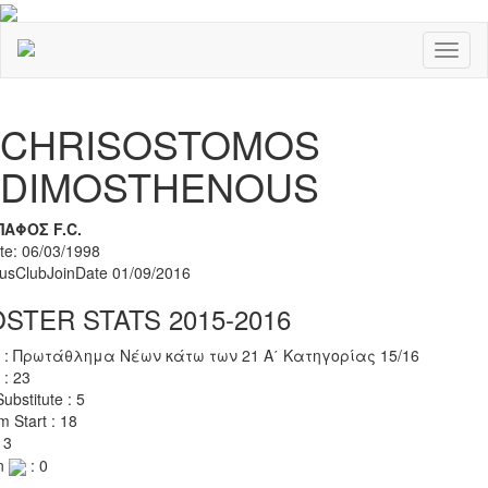
Toggl
naviga
Previous
Nex
CHRISOSTOMOS
DIMOSTHENOUS
ΠΑΦΟΣ F.C.
ate: 06/03/1998
rusClubJoinDate 01/09/2016
STER STATS 2015-2016
 : Πρωτάθλημα Νέων κάτω των 21 Α΄ Κατηγορίας 15/16
 : 23
ubstitute : 5
m Start : 18
 3
n
: 0