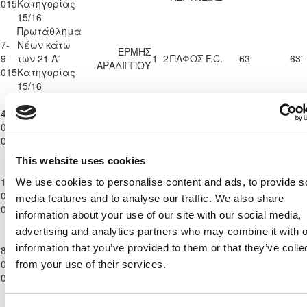
2015
Κατηγορίας
15/16
Πρωτάθλημα
7-
Νέων κάτω
ΕΡΜΗΣ
9-
των 21 Α΄
1
2
ΠΑΦΟΣ F.C.
63'
63'
ΑΡΑΔΙΠΠΟΥ
2015
Κατηγορίας
15/16
Πρωτάθλημα
4-
Νέων κάτω
ΟΛΥΜΠΙΑΚΟΣ
0-
των 21 Α΄
ΠΑΦΟΣ F.C.
0
1
67'
67'
ΛΕΥΚΩΣΙΑΣ
2015
Κατηγορίας
15/16
This website uses cookies
Πρωτάθλημα
1-
Νέων κάτω
We use cookies to personalise content and ads, to provide s
0-
των 21 Α΄
ΑΕΖ ΖΑΚΑΚΙΟΥ
1
2
ΠΑΦΟΣ F.C.
71'
71'
media features and to analyse our traffic. We also share
2015
Κατηγορίας
information about your use of our site with our social media,
15/16
advertising and analytics partners who may combine it with o
Πρωτάθλημα
information that you’ve provided to them or that they’ve colle
8-
Νέων κάτω
ΑΝΟΡΘΩΣΗ
0-
των 21 Α΄
ΠΑΦΟΣ F.C.
0
2
45'
45'
from your use of their services.
ΑΜΜΟΧΩΣΤΟΥ
2015
Κατηγορίας
15/16
Πρωτάθλημα