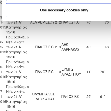
2015
Κατηγορίας
15/16
Use necessary cookies only
Πρωτάθλημα
9-
Νέων κάτω
1-
των 21 Α΄
ΑΕΛ ΛΕΜΕΣΟΥ
2
2
ΠΑΦΟΣ F.C.
70'
70'
2015
Κατηγορίας
15/16
Πρωτάθλημα
6-
Νέων κάτω
ΑΕΚ
2-
των 21 Α΄
ΠΑΦΟΣ F.C.
2
3
46'
46'
ΛΑΡΝΑΚΑΣ
2015
Κατηγορίας
15/16
Πρωτάθλημα
0-
Νέων κάτω
ΕΡΜΗΣ
1-
των 21 Α΄
ΠΑΦΟΣ F.C.
1
0
11'
79'
ΑΡΑΔΙΠΠΟΥ
2016
Κατηγορίας
15/16
Πρωτάθλημα
7-
Νέων κάτω
ΟΛΥΜΠΙΑΚΟΣ
1-
των 21 Α΄
1
1
ΠΑΦΟΣ F.C.
29'
61'
ΛΕΥΚΩΣΙΑΣ
2016
Κατηγορίας
15/16