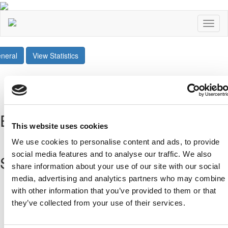
Toggl
naviga
neral
View Statistics
Share
Twee
Επόμενοι Αγώνες
This website uses cookies
All Fixtures
We use cookies to personalise content and ads, to provide
social media features and to analyse our traffic. We also
Sponsors
share information about your use of our site with our social
media, advertising and analytics partners who may combine i
with other information that you’ve provided to them or that
they’ve collected from your use of their services.