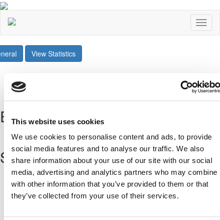
Toggl
naviga
neral
View Statistics
Share
Twee
Επόμενοι Αγώνες
This website uses cookies
All Fixtures
We use cookies to personalise content and ads, to provide
social media features and to analyse our traffic. We also
Sponsors
share information about your use of our site with our social
media, advertising and analytics partners who may combine i
with other information that you’ve provided to them or that
they’ve collected from your use of their services.