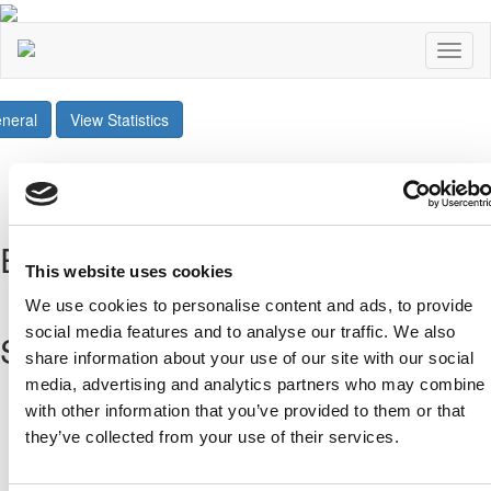
Toggl
naviga
neral
View Statistics
Share
Twee
Επόμενοι Αγώνες
This website uses cookies
All Fixtures
We use cookies to personalise content and ads, to provide
social media features and to analyse our traffic. We also
Sponsors
share information about your use of our site with our social
media, advertising and analytics partners who may combine i
with other information that you’ve provided to them or that
they’ve collected from your use of their services.