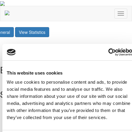
Toggl
naviga
neral
View Statistics
Share
Twee
Επόμενοι Αγώνες
This website uses cookies
All Fixtures
We use cookies to personalise content and ads, to provide
social media features and to analyse our traffic. We also
Sponsors
share information about your use of our site with our social
media, advertising and analytics partners who may combine i
with other information that you’ve provided to them or that
they’ve collected from your use of their services.