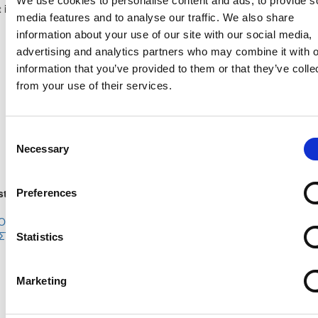
We use cookies to personalise content and ads, to provide s
t in Rosters
media features and to analyse our traffic. We also share
ΔΗΜΗΤΡΗΣ ΣΥΜΕΟΥ
ΧΡΗΣΤΟΣ ΜΑΤΘΑΙΟΥ
information about your use of our site with our social media,
ΚΥΡΙΑΚΟΣ ΚΟΝΤΟΖΗ
ΑΝΤΩΝΗΣ ΘΕΟΦΑΝΟΥΣ
ΓΕΩΡΓΙΟΣ ΚΑΣΙΟΥΡΗΣ
ΠΑΡΗΣ ΚΙΜΩΝΟΣ
advertising and analytics partners who may combine it with o
ΑΝΔΡΕΑΣ ΠΕΡΟΣ
ΠΑΝΑΓΙΩΤΗΣ ΧΡΙΣΤΟΔΟΥΛΟΥ
information that you’ve provided to them or that they’ve colle
ΠΑΝΑΓΙΩΤΗΣ ΚΟΥΜΗΣ
ΠΑΝΑΓΙΩΤΗΣ ΠΑΝΑΓΙΔΗΣ
from your use of their services.
ΛΟΥΚΑΣ ΣΟΥΡΚΟΥΝΗΣ
ΣΕΡΓΙΟΣ ΣΕΡΓΙΟΥ
ΑΝΑΣΤΑΣΗΣ ΑΝΑΣΤΑΣΙΑΔΗΣ
ΓΙΩΡΓΟΣ ΓΑΡΠΟΖΗΣ
ΠΑΝΑΓΙΩΤΗΣ ΠΑΡΑΣΚΕΥΑΣ
ΑΝΔΡΕΑΣ ΠΑΝΑΓΙΩΤΟΥ
Consent
ΔΗΜΗΤΡΗΣ ΚΑΛΛΙΣΙΗΣ
ΘΕΟΔΩΡΟΣ ΚΩΝΣΤΑΝΤΙΝΙΔΗΣ
Necessary
ΝΕΟΦΥΤΟΣ ΛΥΣΗΣ
ΧΡΙΣΤΟΣ ΜΑΡΑΓΚΟΣ
Selection
ΚΩΝΣΤΑΝΤΙΝΟΣ ΤΤΟΟΥΛΑ
ΣΤΥΛΙΑΝΟΣ ΚΥΡΙΑΚΟΥ
titute Rosters
Preferences
Οut
Μin
In
Out
ΟΡΑΣ ΡΑΦΑΗΛ
ΔΗΜΗΤΡΗΣ
43'
ΣΤΑΣΙΟΥ
ΣΥΜΕΟΥ
Statistics
ΧΑΡΑΛΑΜΠΟΣ
ΑΝΔΡΕΑΣ
46'
ΧΡΙΣΤΟΦΗ
ΠΑΝΑΓΙΩΤ
ΕΚΤΟΡΑΣ
ΠΑΝΑΓΙΩΤ
Marketing
46'
ΧΡΙΣΤΟΔΟΥΛΟΥ
ΠΑΝΑΓΙΔΗ
ΠΟΛΥΧΡΟΝΙΟΣ
ΧΡΙΣΤΟΣ
46'