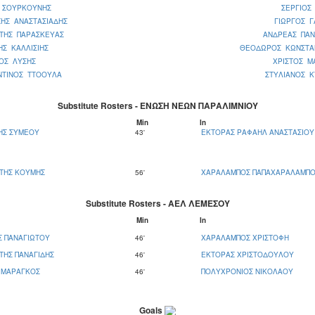
 ΣΟΥΡΚΟΥΝΗΣ
ΣΕΡΓΙΟΣ
ΗΣ ΑΝΑΣΤΑΣΙΑΔΗΣ
ΓΙΩΡΓΟΣ Γ
ΩΤΗΣ ΠΑΡΑΣΚΕΥΑΣ
ΑΝΔΡΕΑΣ ΠΑΝ
Σ ΚΑΛΛΙΣΙΗΣ
ΘΕΟΔΩΡΟΣ ΚΩΝΣΤΑΝ
ΟΣ ΛΥΣΗΣ
ΧΡΙΣΤΟΣ Μ
ΝΤΙΝΟΣ ΤΤΟΟΥΛΑ
ΣΤΥΛΙΑΝΟΣ Κ
Substitute Rosters - ΕΝΩΣΗ ΝΕΩΝ ΠΑΡΑΛΙΜΝΙΟΥ
Μin
In
ΗΣ ΣΥΜΕΟΥ
43'
ΕΚΤΟΡΑΣ ΡΑΦΑΗΛ ΑΝΑΣΤΑΣΙΟΥ
ΤΗΣ ΚΟΥΜΗΣ
56'
ΧΑΡΑΛΑΜΠΟΣ ΠΑΠΑΧΑΡΑΛΑΜΠ
Substitute Rosters - ΑΕΛ ΛΕΜΕΣΟΥ
Μin
In
Σ ΠΑΝΑΓΙΩΤΟΥ
46'
ΧΑΡΑΛΑΜΠΟΣ ΧΡΙΣΤΟΦΗ
ΤΗΣ ΠΑΝΑΓΙΔΗΣ
46'
ΕΚΤΟΡΑΣ ΧΡΙΣΤΟΔΟΥΛΟΥ
 ΜΑΡΑΓΚΟΣ
46'
ΠΟΛΥΧΡΟΝΙΟΣ ΝΙΚΟΛΑΟΥ
Goals