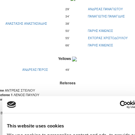
29'
ΑΝΔΡΕΑΣ ΠΑΝΑΓΙΩΤΟΥ
34'
ΠΑΝΑΓΙΩΤΗΣ ΠΑΝΑΓΙΔΗΣ
ΑΝΑΣΤΑΣΗΣ ΑΝΑΣΤΑΣΙΑΔΗΣ
38'
50'
ΠΑΡΗΣ ΚΙΜΩΝΟΣ
55'
ΕΚΤΟΡΑΣ ΧΡΙΣΤΟΔΟΥΛΟΥ
66'
ΠΑΡΗΣ ΚΙΜΩΝΟΣ
Yellows
ΑΝΔΡΕΑΣ ΠΕΡΟΣ
49'
Referees
ΑΝΤΡΕΑΣ ΣΤΕΛΙΟΥ
ame
ΛΕΝΟΣ ΠΑΥΛΟΥ
eferee 1
ΣΩΤΗΡΗΣ ΓΕΩΡΓΙΟΥ
eferee 2
ΒΟΗΘΗΤΙΚΑ ΤΑΣΟΥ ΜΑΡΚΟΥ
1
5
This website uses cookies