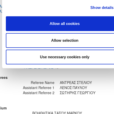
ΝΙΚΟΛΑΟΥ
ΜΑΡΑΓΚΟΣ
ΑΛΑΜΠΟΣ
ΠΑΝΑΓΙΩΤΗΣ
Show details
56'
ΑΧΑΡΑΛΑΜΠΟΥΣ
ΚΟΥΜΗΣ
Allow all cookies
29'
ΑΝΔΡΕΑΣ ΠΑΝΑΓΙΩΤΟΥ
34'
ΠΑΝΑΓΙΩΤΗΣ ΠΑΝΑΓΙΔΗΣ
ΑΝΑΣΤΑΣΗΣ ΑΝΑΣΤΑΣΙΑΔΗΣ
38'
Allow selection
50'
ΠΑΡΗΣ ΚΙΜΩΝΟΣ
55'
ΕΚΤΟΡΑΣ ΧΡΙΣΤΟΔΟΥΛΟΥ
66'
ΠΑΡΗΣ ΚΙΜΩΝΟΣ
Use necessary cookies only
ΑΝΔΡΕΑΣ ΠΕΡΟΣ
49'
rees
Referee Name
ΑΝΤΡΕΑΣ ΣΤΕΛΙΟΥ
Assistant Referee 1
ΛΕΝΟΣ ΠΑΥΛΟΥ
Assistant Referee 2
ΣΩΤΗΡΗΣ ΓΕΩΡΓΙΟΥ
dium
ΒΟΗΘΗΤΙΚΑ ΤΑΣΟΥ ΜΑΡΚΟΥ