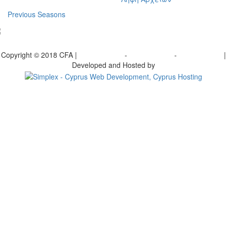
Previous Seasons
bscribe to our Newsletter
Copyright © 2018 CFA |
Privacy policy
-
Terms of Use
-
Cookie Policy
|
Developed and Hosted by
Change your consent