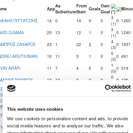
As
From
Own
ame
App
Goals
Minut
Substitute
Start
Goal
(*)
3
ΑΦΑΗΛ ΠΙΤΤΑΤΖΙΗΣ
14
0
14
0
0
0
1260
(1)
3
AVID DJIAMA
25
13
12
1
0
0
1240
(1)
4
ΑΜΠΡΟΣ ΖΑΧΑΡΟΣ
23
1
22
2
0
0
1937
(3)
0
NDREI ARUTIUNIAN
16
11
5
1
0
0
491
(0)
1
LVIN ARAPI
11
7
4
0
0
0
319
(0)
0
ΩΑΝΝΗΣ ΜΑΥΡΟΥ
13
13
0
0
0
0
125
(0)
EDRO HENRIQUE
1
5
3
2
1
0
0
145
OMINGUES IVAN
(1)
ΕΟΝΤΙΟΣ
1
28
5
23
3
0
0
2017
ΗΜΟΣΘΕΝΟΥΣ
(1)
This website uses cookies
2
ΥΓΕΝΙΟΣ ΠΕΤΡΟΥ
11
0
11
0
1
0
990
(2)
We use cookies to personalise content and ads, to provide
0
social media features and to analyse our traffic. We also
ΤΥΛΙΑΝΟΣ ΚΟΥΡΡΗΣ
2
2
0
0
0
0
27
(0)
share information about your use of our site with our social