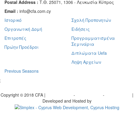
Postal Address :
Τ.Θ. 25071, 1306 - Λευκωσία Κύπρος
Email :
info@cfa.com.cy
Ιστορικό
Σχολή Προπονητών
Οργανωτική Δομή
Ειδήσεις
Επιτροπές
Προγραμματισμένα
Σεμινάρια
Πρώην Προέδροι
Διπλώματα Uefa
Ληψη Αρχείων
Previous Seasons
bscribe to our Newsletter
Copyright © 2018 CFA |
Privacy policy
-
Terms of Use
-
Cookie Policy
|
Developed and Hosted by
Change your consent