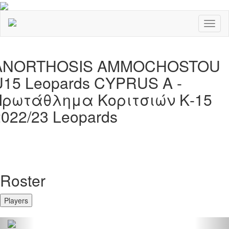
Toggl
naviga
ANORTHOSIS AMMOCHOSTOU
U15 Leopards CYPRUS A -
Πρωτάθλημα Κοριτσιών Κ-15
2022/23 Leopards
Roster
Players
Previous
Nex