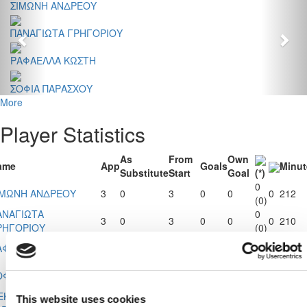
ΣΙΜΩΝΗ ΑΝΔΡΕΟΥ
ΠΑΝΑΓΙΩΤΑ ΓΡΗΓΟΡΙΟΥ
ΡΑΦΑΕΛΛΑ ΚΩΣΤΗ
ΣΟΦΙΑ ΠΑΡΑΣΧΟΥ
More
Player Statistics
As
From
Own
ame
App
Goals
Minut
Substitute
Start
Goal
(*)
0
ΙΜΩΝΗ ΑΝΔΡΕΟΥ
3
0
3
0
0
0
212
(0)
ΑΝΑΓΙΩΤΑ
0
3
0
3
0
0
0
210
ΡΗΓΟΡΙΟΥ
(0)
0
ΑΦΑΕΛΛΑ ΚΩΣΤΗ
1
0
1
2
0
0
70
(0)
0
ΟΦΙΑ ΠΑΡΑΣΧΟΥ
1
0
1
0
0
0
72
(0)
ΕΚΛΑ
0
This website uses cookies
4
0
4
0
0
0
282