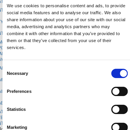
ΑΤΖΗΑΘΑΝΑΣΙΟΥ
(0)
We use cookies to personalise content and ads, to provide
0
ΝΤΡΕΑ ΦΕΛΛΑ
4
0
4
0
0
0
282
(0)
social media features and to analyse our traffic. We also
0
share information about your use of our site with our social
ΤΥΛΙΑΝΑ ΜΙΧΑΗΛ
3
0
3
1
0
0
212
(0)
media, advertising and analytics partners who may
0
ΝΤΡΙΑΝΑ ΝΙΚΟΛΑ
2
0
2
1
0
0
140
combine it with other information that you’ve provided to
(0)
them or that they’ve collected from your use of their
ΑΜΠΡΙΑΝΑ
0
1
0
1
1
0
0
72
ΡΙΣΤΟΔΟΥΛΟΥ
(0)
services.
AICEY AMELIA ALLEN
0
1
0
1
2
0
0
70
AYLISS
(0)
0
ΑΡΙΑΜ ΣΥΜΕΟΥ
4
0
4
0
0
0
282
Consent
(0)
Necessary
Selection
0
ΙΜΩΝΗ ΟΔΥΣΣΕΩΣ
3
0
3
0
0
0
212
(0)
0
ΛΙΝΑ ΜΙΧΑΗΛ
1
0
1
0
0
0
72
Preferences
(0)
0
ΛΕΝΑ ΜΙΧΑΗΛ
2
0
2
0
0
0
140
(0)
Statistics
ΑΤΕΡΙΝΑ
0
ΤΕΙΣΚΑΛΟΒΑ
3
0
3
1
0
0
210
(0)
ΝΤΩΝΙΟΥ
Marketing
Πρωτάθλημα Κοριτσιών Κ-15 2022/23 Leopards - Β΄ Φάση Α΄ Όμιλ